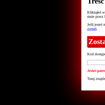
Treść
Kliknąłeś 
mnie przez P
Jeśli jesteś
zostań
.
Zost
Kod dostęp
Jesteś pat
Tutaj znajd