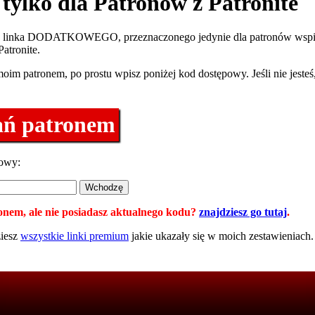
 tylko dla Patronów z Patronite
w linka DODATKOWEGO, przeznaczonego jedynie dla patronów wspi
atronite.
 moim patronem, po prostu wpisz poniżej kod dostępowy. Jeśli nie jesteś
ań patronem
owy:
ronem, ale nie posiadasz aktualnego kodu?
znajdziesz go tutaj
.
ziesz
wszystkie linki premium
jakie ukazały się w moich zestawieniach.