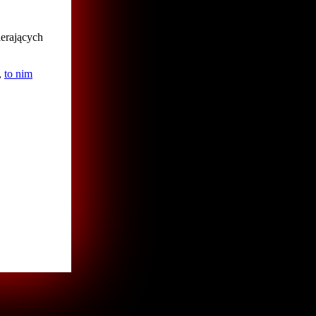
erających
,
to nim